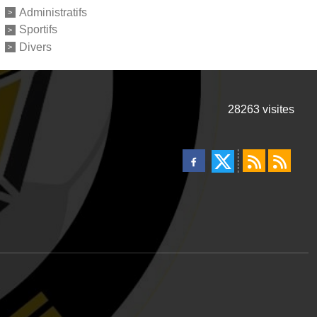
Administratifs
Sportifs
Divers
28263
visites