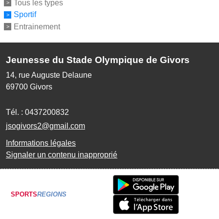
Tous les types
Sportif
Entrainement
Jeunesse du Stade Olympique de Givors
14, rue Auguste Delaune
69700
Givors
Tél. :
0437200832
jsogivors2@gmail.com
Informations légales
Signaler un contenu inapproprié
SPORTS
REGIONS