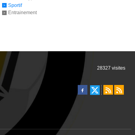
Sportif
Entrainement
28327
visites